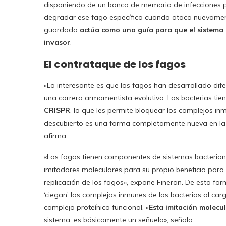
disponiendo de un banco de memoria de infecciones p
degradar ese fago específico cuando ataca nuevamen
guardado
actúa como una guía para que el sistema
invasor
.
El contrataque de los fagos
«Lo interesante es que los fagos han desarrollado di
una carrera armamentista evolutiva. Las bacterias ti
CRISPR
, lo que les permite bloquear los complejos i
descubierto es una forma completamente nueva en la
afirma.
«Los fagos tienen componentes de sistemas bacteria
imitadores moleculares para su propio beneficio para s
replicación de los fagos», expone Fineran. De esta f
‘ciegan’ los complejos inmunes de las bacterias al ca
complejo proteínico funcional. «
Esta imitación molecul
sistema, es básicamente un señuelo», señala.