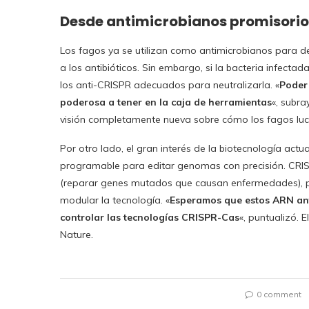
Desde antimicrobianos promisorios
Los fagos ya se utilizan como antimicrobianos para de
a los antibióticos. Sin embargo, si la bacteria infect
los anti-CRISPR adecuados para neutralizarla. «
Poder
poderosa a tener en la caja de herramientas
«, subr
visión completamente nueva sobre cómo los fagos luc
Por otro lado, el gran interés de la biotecnología ac
programable para editar genomas con precisión. CRIS
(reparar genes mutados que causan enfermedades), p
modular la tecnología. «
Esperamos que estos ARN an
controlar las tecnologías CRISPR-Cas
«, puntualizó. E
Nature.
0 comment