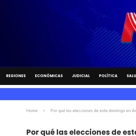
REGIONES
ECONÓMICAS
JUDICIAL
POLÍTICA
SAL
Home
Por qué las elecciones de este domingo en Arg
Por qué las elecciones de e