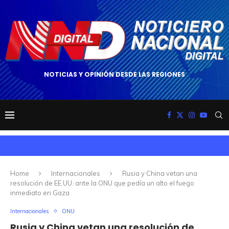
NOTICIAS Y OPINIÓN DESDE LAS REGIONES
Home
Internacionales
Rusia y China vetan una
resolución de EE.UU. ante la ONU que pedía un alto el fuego
inmediato en Gaza
Internacionales
ONU
Rusia y China vetan una resolución de