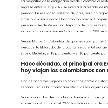
La magnitud de la emigración desde Colombia al resto
regresó entre 2015 y 2022 se acerca a la oleada de m
periodo. En ese lapso, salieron del país, para no regr
cifras publicadas por la Organización para la Cooper
personas desde Venezuela, huyendo de la crisis humani
venezolanos que vivían en Colombia eran 55.900 pers
Según Migración Colombia, de quienes salen por avión, 
aeropuerto Eldorado, de la capital, se va el 64 por ci
sirve a Medellín, el 18 por ciento, y el 10 por ciento po
Hace décadas, el principal era E
hoy viajan los colombianos son
Uno de cada tres viajeros colombianos partió a Estado
España. Esa es la información oficial de los viajeros c
Sin embargo, los destinos hacia donde viaja más gen
vuelve. Es así como, en el 2022, los países a donde v