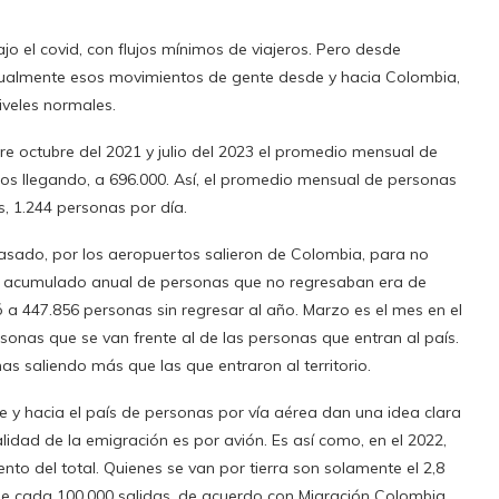
jo el covid, con flujos mínimos de viajeros. Pero desde
ualmente esos movimientos de gente desde y hacia Colombia,
iveles normales.
tre octubre del 2021 y julio del 2023 el promedio mensual de
ros llegando, a 696.000. Así, el promedio mensual de personas
, 1.244 personas por día.
pasado, por los aeropuertos salieron de Colombia, para no
 el acumulado anual de personas que no regresaban era de
 a 447.856 personas sin regresar al año. Marzo es el mes en el
sonas que se van frente al de las personas que entran al país.
s saliendo más que las que entraron al territorio.
 y hacia el país de personas por vía aérea dan una idea clara
lidad de la emigración es por avión. Es así como, en el 2022,
nto del total. Quienes se van por tierra son solamente el 2,8
 2 de cada 100.000 salidas, de acuerdo con Migración Colombia.