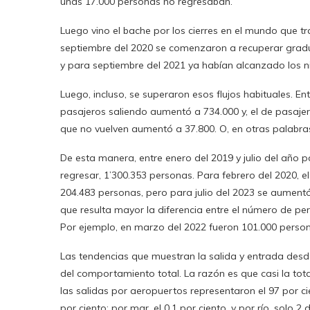
unas 17.000 personas no regresaban.
Luego vino el bache por los cierres en el mundo que tra
septiembre del 2020 se comenzaron a recuperar grad
y para septiembre del 2021 ya habían alcanzado los n
Luego, incluso, se superaron esos flujos habituales. En
pasajeros saliendo aumentó a 734.000 y, el de pasaje
que no vuelven aumentó a 37.800. O, en otras palabras
De esta manera, entre enero del 2019 y julio del año 
regresar, 1’300.353 personas. Para febrero del 2020,
204.483 personas, pero para julio del 2023 se aumentó
que resulta mayor la diferencia entre el número de per
Por ejemplo, en marzo del 2022 fueron 101.000 persona
Las tendencias que muestran la salida y entrada desde
del comportamiento total. La razón es que casi la tota
las salidas por aeropuertos representaron el 97 por cie
por ciento; por mar, el 0,1 por ciento, y por río, solo