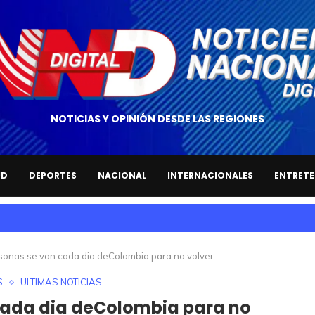
NOTICIAS Y OPINIÓN DESDE LAS REGIONES
UD
DEPORTES
NACIONAL
INTERNACIONALES
ENTRETE
sonas se van cada dia deColombia para no volver
S
ULTIMAS NOTICIAS
cada dia deColombia para no