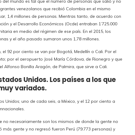
 del mundo es tal que el número de personas que salió y no
igrantes venezolanos que recibió Colombia en el mismo
esar, 1,4 millones de personas. Mientras tanto, de acuerdo con
ación y el Desarrollo Económicos (Ocde) entraban 1’725.000
taria en medio del régimen de ese país. En el 2015, los
onas y el año pasado sumaron unos 1,78 millones.
el 92 por ciento se van por Bogotá, Medellín o Cali. Por el
ento; por el aeropuerto José María Córdova, de Rionegro y que
r el Alfonso Bonilla Aragón, de Palmira, que sirve a Cali.
stados Unidos. Los países a los que
 muy variados.
s Unidos; uno de cada seis, a México, y el 12 por ciento a
onnacionales.
te no necesariamente son los mismos de donde la gente no
oló más gente y no regresó fueron Perú (79.773 personas) y