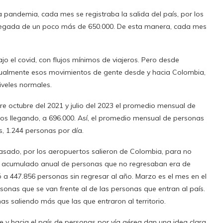
a pandemia, cada mes se registraba la salida del país, por los
llegada de un poco más de 650.000. De esta manera, cada mes
jo el covid, con flujos mínimos de viajeros. Pero desde
ualmente esos movimientos de gente desde y hacia Colombia,
iveles normales.
tre octubre del 2021 y julio del 2023 el promedio mensual de
ros llegando, a 696.000. Así, el promedio mensual de personas
, 1.244 personas por día.
pasado, por los aeropuertos salieron de Colombia, para no
 el acumulado anual de personas que no regresaban era de
 a 447.856 personas sin regresar al año. Marzo es el mes en el
sonas que se van frente al de las personas que entran al país.
s saliendo más que las que entraron al territorio.
 y hacia el país de personas por vía aérea dan una idea clara