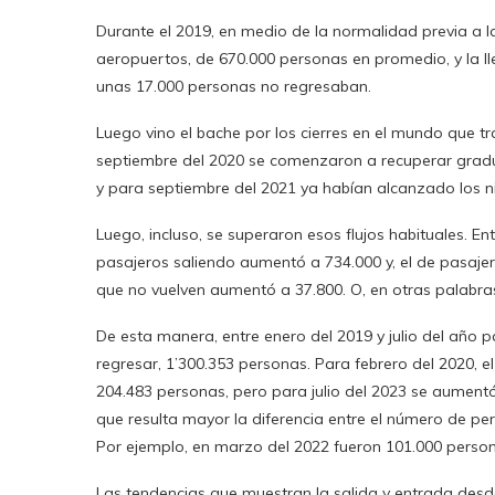
Durante el 2019, en medio de la normalidad previa a l
aeropuertos, de 670.000 personas en promedio, y la 
unas 17.000 personas no regresaban.
Luego vino el bache por los cierres en el mundo que tra
septiembre del 2020 se comenzaron a recuperar grad
y para septiembre del 2021 ya habían alcanzado los n
Luego, incluso, se superaron esos flujos habituales. En
pasajeros saliendo aumentó a 734.000 y, el de pasaje
que no vuelven aumentó a 37.800. O, en otras palabras
De esta manera, entre enero del 2019 y julio del año 
regresar, 1’300.353 personas. Para febrero del 2020,
204.483 personas, pero para julio del 2023 se aumentó
que resulta mayor la diferencia entre el número de per
Por ejemplo, en marzo del 2022 fueron 101.000 persona
Las tendencias que muestran la salida y entrada desde