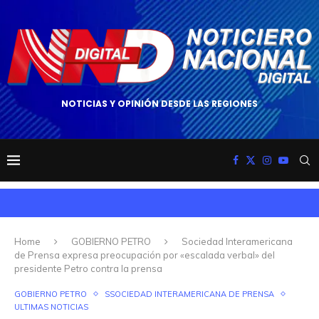
NOTICIAS Y OPINIÓN DESDE LAS REGIONES
Home
GOBIERNO PETRO
Sociedad Interamericana
de Prensa expresa preocupación por «escalada verbal» del
presidente Petro contra la prensa
GOBIERNO PETRO
SSOCIEDAD INTERAMERICANA DE PRENSA
ULTIMAS NOTICIAS