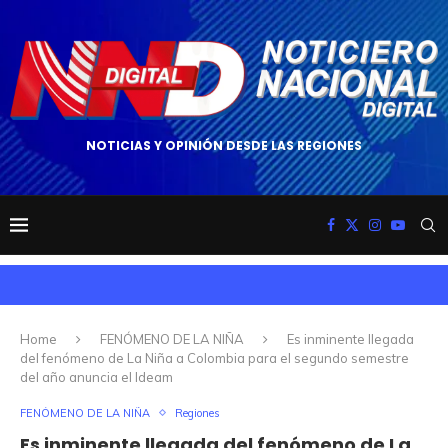
NOTICIAS Y OPINIÓN DESDE LAS REGIONES
Home
FENÓMENO DE LA NIÑA
Es inminente llegada
del fenómeno de La Niña a Colombia para el segundo semestre
del año anuncia el Ideam
FENÓMENO DE LA NIÑA
Regiones
Es inminente llegada del fenómeno de La