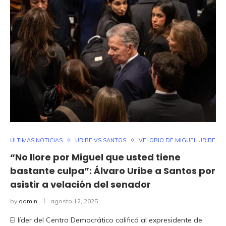
ULTIMAS NOTICIAS
URIBE VS SANTOS
VELORIO DE MIGUEL URIBE
“No llore por Miguel que usted tiene
bastante culpa”: Álvaro Uribe a Santos por
asistir a velación del senador
by
admin
agosto 12, 2025
El líder del Centro Democrático calificó al expresidente de