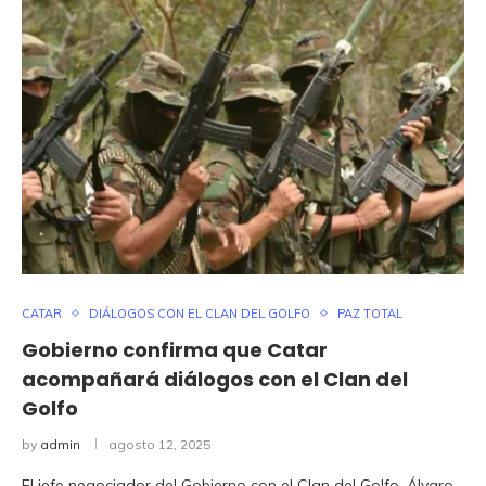
CATAR
DIÁLOGOS CON EL CLAN DEL GOLFO
PAZ TOTAL
Gobierno confirma que Catar
acompañará diálogos con el Clan del
Golfo
by
admin
agosto 12, 2025
El jefe negociador del Gobierno con el Clan del Golfo, Álvaro