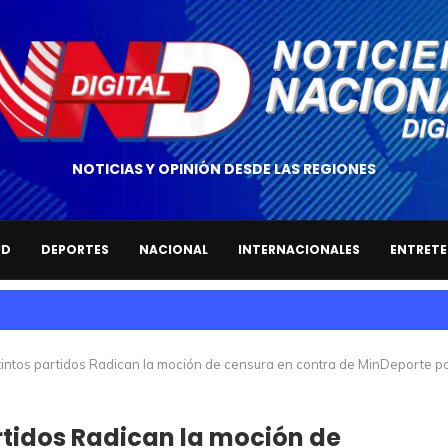
NOTICIAS Y OPINIÓN DESDE LAS REGIONES
UD
DEPORTES
NACIONAL
INTERNACIONALES
ENTRETE
tintos partidos Radican la moción de censura en contra de MinDeporte 
rtidos Radican la moción de