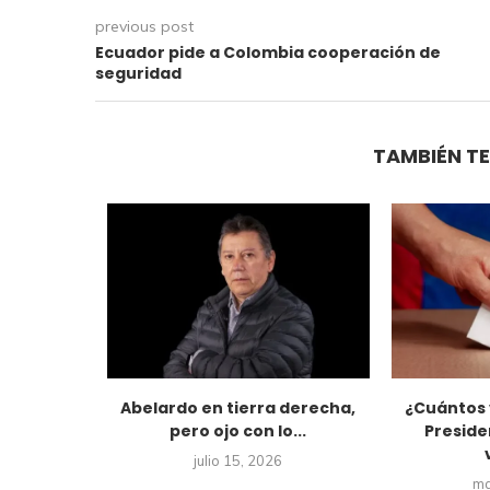
previous post
Ecuador pide a Colombia cooperación de
seguridad
TAMBIÉN TE
as calles
Abelardo en tierra derecha,
¿Cuántos 
..
pero ojo con lo...
Preside
26
julio 15, 2026
ma