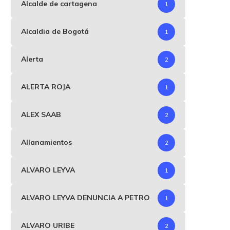
Alcalde de cartagena
1
Alcaldia de Bogotá
1
Alerta
2
ALERTA ROJA
1
ALEX SAAB
2
Allanamientos
2
ALVARO LEYVA
1
ancada de mujeres del Pacto
Roy Barreras anuncia a 
ALVARO LEYVA DENUNCIA A PETRO
1
Histórico en el...
exfiscal Martha Lucía..
marzo 25, 2026
marzo 12, 2026
ALVARO URIBE
2