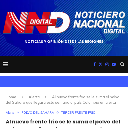
NOTICIAS Y OPINIÓN DESDE LAS REGIONES
Home
Alerta
Al nuevo frente frío se le suma el polvo
del Sahara que llegará esta semana al país,Colombia en alerta
Alerta
POLVO DEL SAHARA
TERCER FRENTE FRÍO
Al nuevo frente frío se le suma el polvo del