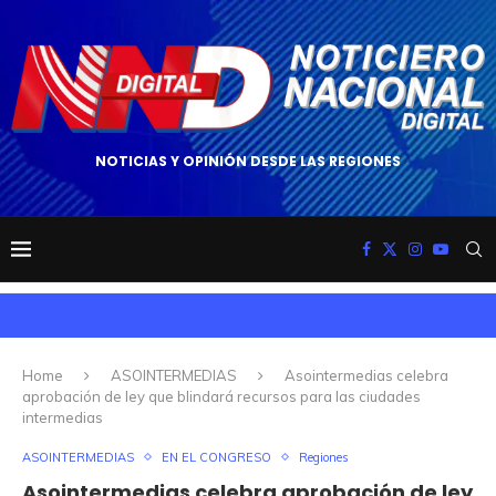
NOTICIAS Y OPINIÓN DESDE LAS REGIONES
Home
ASOINTERMEDIAS
Asointermedias celebra
aprobación de ley que blindará recursos para las ciudades
intermedias
ASOINTERMEDIAS
EN EL CONGRESO
Regiones
Asointermedias celebra aprobación de ley