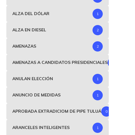
ALZA DEL DÓLAR
1
ALZA EN DIESEL
2
La Fifa abrió investigación
Reino Unido pide a la FIFA
AMENAZAS
2
ficial contra Argentina por...
investigue...
julio 17, 2026
julio 16, 2026
AMENAZAS A CANDIDATOS PRESIDENCIALES
1
ANULAN ELECCIÓN
1
ANUNCIO DE MEDIDAS
1
APROBADA EXTRADICIOM DE PIPE TULUÁ
0
ARANCELES INTELIGENTES
1