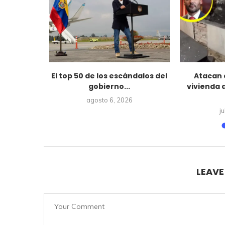
belardo de
El top 50 de los escándalos del
Atacan 
ia a...
gobierno...
vivienda 
6
agosto 6, 2026
j
LEAV