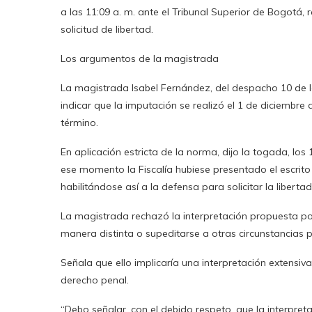
a las 11:09 a. m. ante el Tribunal Superior de Bogotá, r
solicitud de libertad.
Los argumentos de la magistrada
La magistrada Isabel Fernández, del despacho 10 de la
indicar que la imputación se realizó el 1 de diciembre 
término.
En aplicación estricta de la norma, dijo la togada, lo
ese momento la Fiscalía hubiese presentado el escrito 
habilitándose así a la defensa para solicitar la libertad
La magistrada rechazó la interpretación propuesta por 
manera distinta o supeditarse a otras circunstancias 
Señala que ello implicaría una interpretación extensiva
derecho penal.
“Debo señalar, con el debido respeto, que la interpret