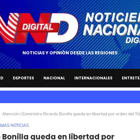
NOTICIAS Y OPINIÓN DESDE LAS REGIONES
UD
DEPORTES
NACIONAL
INTERNACIONALES
ENTRETE
Atención | Exministro Ricardo Bonilla queda en libertad por orden del Tri
IMAS NOTICIAS
 Bonilla queda en libertad por