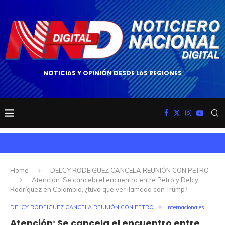
NOTICIAS Y OPINIÓN DESDE LAS REGIONES
Home
DELCY RODEIGUEZ CANCELA REUNIÓN CON PETRO
Atención: Se cancela el encuentro entre Petro y Delcy
Rodríguez en Colombia, ¿tuvo que ver llamada con Trump?
DELCY RODEIGUEZ CANCELA REUNIÓN CON PETRO
Internacionales
Atención: Se cancela el encuentro entre