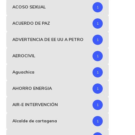
julio 14, 2026
ACOSO SEXUAL
1
ACUERDO DE PAZ
1
ADVERTENCIA DE EE UU A PETRO
1
AEROCIVIL
1
Aguachica
1
AHORRO ENERGIA
1
AIR-E INTERVENCIÓN
1
Alcalde de cartagena
1