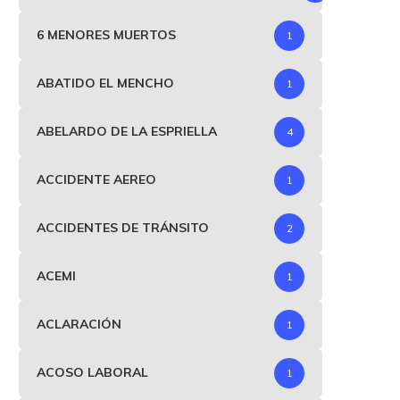
6 MENORES MUERTOS
1
ABATIDO EL MENCHO
1
ABELARDO DE LA ESPRIELLA
4
ACCIDENTE AEREO
1
ACCIDENTES DE TRÁNSITO
2
ACEMI
1
ACLARACIÓN
1
eino Unido pide a la FIFA que
Supersociedades aprue
ACOSO LABORAL
1
investigue...
plan de reorganización 
Monómeros Colombo..
julio 16, 2026