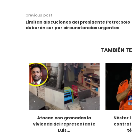
previous post
Limitan alocuciones del presidente Petro: solo
deberán ser por circunstancias urgentes
TAMBIÉN TE
da un mes
Atacan con granadas la
Néstor 
vivienda del representante
contrat
Luis...
té
6