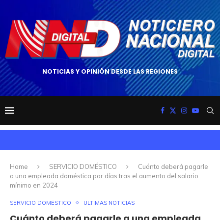
NOTICIAS Y OPINIÓN DESDE LAS REGIONES
Home
SERVICIO DOMÉSTICO
Cuánto deberá pagarle
a una empleada doméstica por días tras el aumento del salario
mínimo en 2024
SERVICIO DOMÉSTICO
ULTIMAS NOTICIAS
Cuánto deberá pagarle a una empleada