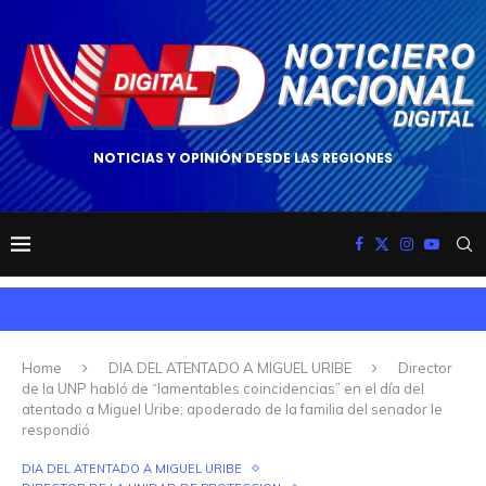
NOTICIAS Y OPINIÓN DESDE LAS REGIONES
Home
DIA DEL ATENTADO A MIGUEL URIBE
Director
de la UNP habló de “lamentables coincidencias” en el día del
atentado a Miguel Uribe; apoderado de la familia del senador le
respondió
DIA DEL ATENTADO A MIGUEL URIBE