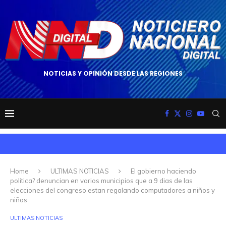
NOTICIAS Y OPINIÓN DESDE LAS REGIONES
Home
ULTIMAS NOTICIAS
El gobierno haciendo
politica? denuncian en varios municipios que a 9 dias de las
elecciones del congreso estan regalando computadores a niños y
niñas
ULTIMAS NOTICIAS