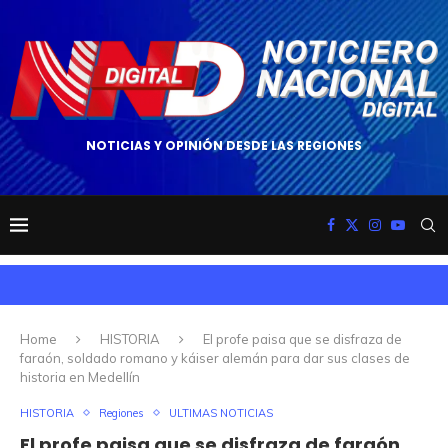
NOTICIAS Y OPINIÓN DESDE LAS REGIONES
Home
HISTORIA
El profe paisa que se disfraza de
faraón, soldado romano y káiser alemán para dar sus clases de
historia en Medellín
HISTORIA
Regiones
ULTIMAS NOTICIAS
El profe paisa que se disfraza de faraón,