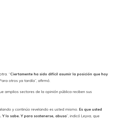
tra. “
Ciertamente ha sido difícil asumir la posición que hoy
ra otros ya tardía”, afirmó.
e amplios sectores de la opinión pública reciben sus
ñalando y continúo revelando es usted mismo.
Es que usted
s. Y lo sabe. Y para sostenerse, abusa
”, indicó Leyva, que