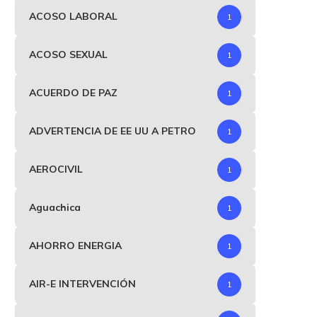
ACOSO LABORAL
1
ACOSO SEXUAL
1
Néstor Lorenzo renueva
La Fifa abrió investigaci
contrato como director
oficial contra Argentina po
ACUERDO DE PAZ
1
técnico de...
julio 17, 2026
julio 23, 2026
ADVERTENCIA DE EE UU A PETRO
1
AEROCIVIL
1
Aguachica
1
AHORRO ENERGIA
1
AIR-E INTERVENCIÓN
1