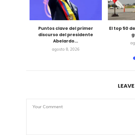
 víctimas
Puntos clave del primer
El top 50 d
.
discurso del presidente
g
Abelardo...
6
ag
agosto 8, 2026
LEAV