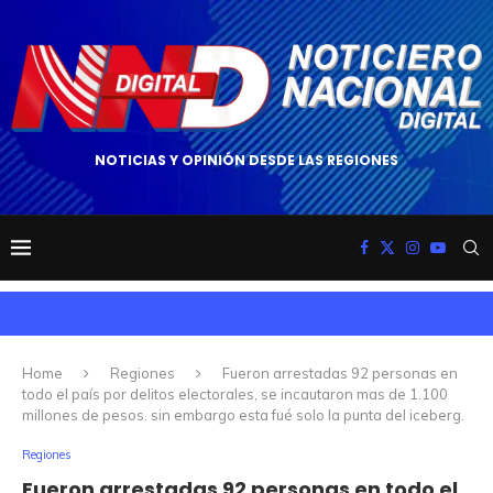
NOTICIAS Y OPINIÓN DESDE LAS REGIONES
Home
Regiones
Fueron arrestadas 92 personas en
todo el país por delitos electorales, se incautaron mas de 1.100
millones de pesos. sin embargo esta fué solo la punta del iceberg.
Regiones
Fueron arrestadas 92 personas en todo el