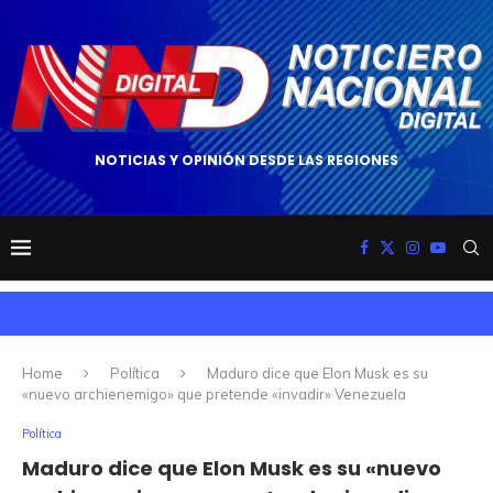
NOTICIAS Y OPINIÓN DESDE LAS REGIONES
Home
Política
Maduro dice que Elon Musk es su
«nuevo archienemigo» que pretende «invadir» Venezuela
Política
Maduro dice que Elon Musk es su «nuevo