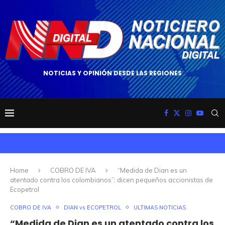
NOTICIAS Y OPINIÓN DESDE LAS REGIONES
Home
COBRO DE IVA
“Medida de Dian es un
atentado contra los colombianos”: dicen pequeños accionistas de
Ecopetrol
COBRO DE IVA
DIAN vs ECOPETROL
ULTIMAS NOTICIAS
“Medida de Dian es un atentado contra los