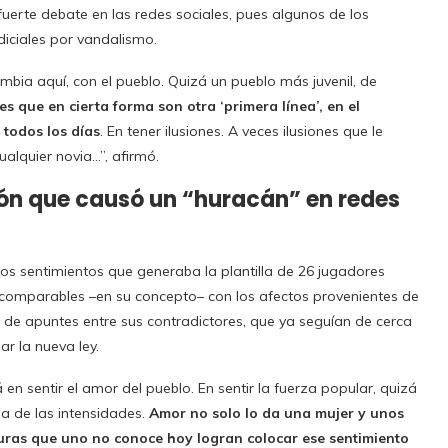
fuerte debate en las redes sociales, pues algunos de los
diciales por vandalismo.
lombia aquí, con el pueblo. Quizá un pueblo más juvenil, de
s que en cierta forma son otra ‘primera línea’, en el
 todos los días
. En tener ilusiones. A veces ilusiones que le
cualquier novia…”, afirmó.
ón que causó un “huracán” en redes
los sentimientos que generaba la plantilla de 26 jugadores
 comparables –en su concepto– con los afectos provenientes de
e de apuntes entre sus contradictores, que ya seguían de cerca
ar la nueva ley.
 en sentir el amor del pueblo. En sentir la fuerza popular, quizá
na de las intensidades.
Amor no solo lo da una mujer y unos
turas que uno no conoce hoy logran colocar ese sentimiento