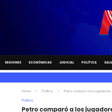
REGIONES
ECONÓMICAS
JUDICIAL
POLÍTICA
SAL
Home
Política
Petro comparó a los jugadores 
Política
Petro comparó a los jugadore