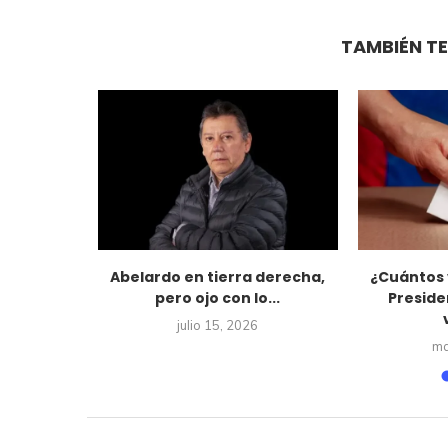
TAMBIÉN TE
unión en
Abelardo en tierra derecha,
¿Cuántos 
l liderazgo
pero ojo con lo...
Preside
julio 15, 2026
26
ma