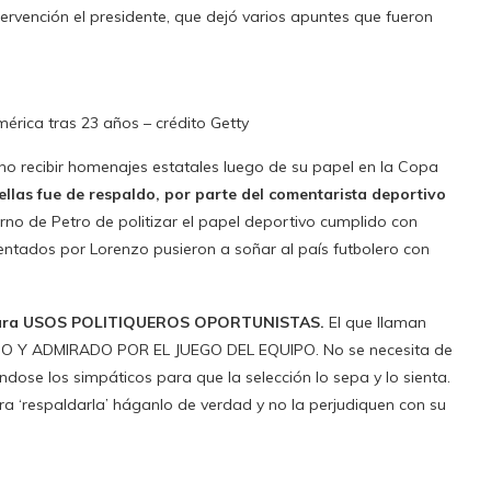
ntervención el presidente, que dejó varios apuntes que fueron
érica tras 23 años – crédito Getty
 no recibir homenajes estatales luego de su papel en la Copa
ellas fue de respaldo, por parte del comentarista deportivo
erno de Petro de politizar el papel deportivo cumplido con
ientados por Lorenzo pusieron a soñar al país futbolero con
 para USOS POLITIQUEROS OPORTUNISTAS.
El que llaman
DO Y ADMIRADO POR EL JUEGO DEL EQUIPO. No se necesita de
dose los simpáticos para que la selección lo sepa y lo sienta.
ra ‘respaldarla’ háganlo de verdad y no la perjudiquen con su