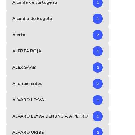
Alcalde de cartagena
1
Alcaldia de Bogotá
1
Alerta
2
ALERTA ROJA
1
ALEX SAAB
2
Roy Barreras anuncia a la
“Bienvenido, señor
Allanamientos
2
exfiscal Martha Lucía...
vicepresidente”: Palo
Valencia confirma que Jua
marzo 12, 2026
ALVARO LEYVA
1
marzo 12, 2026
ALVARO LEYVA DENUNCIA A PETRO
1
ALVARO URIBE
2