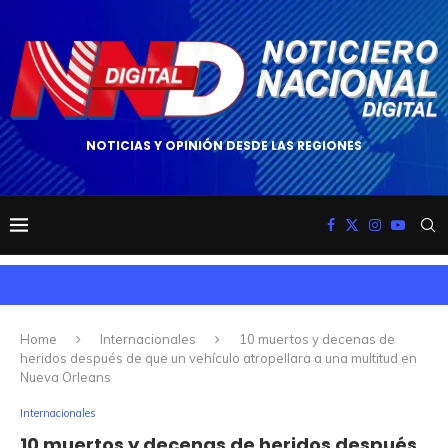
NOTICIAS Y OPINIÓN DESDE LAS REGIONES
Home
Internacionales
10 muertos y decenas de
heridos después de que un vehículo atropellara a una multitud en
Nueva Orleans
Internacionales
10 muertos y decenas de heridos después