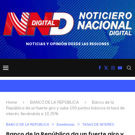
NOTICIAS Y OPINIÓN DESDE LAS REGIONES
Home
BANCO DE LA REPÚBLICA
Banco de la
República da un fuerte giro y sube 100 puntos básicos la tasa de
interés, llevándola a 10,25%
BANCO DE LA REPÚBLICA
Económicas
TASAS DE INTERÉS
Banco de la República da un fuerte giro y