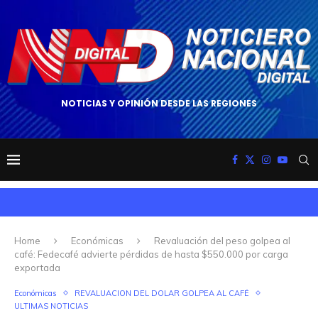
NOTICIAS Y OPINIÓN DESDE LAS REGIONES
Home
Económicas
Revaluación del peso golpea al
café: Fedecafé advierte pérdidas de hasta $550.000 por carga
exportada
Económicas
REVALUACION DEL DOLAR GOLPEA AL CAFÉ
ULTIMAS NOTICIAS