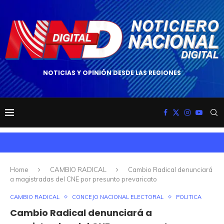
NOTICIAS Y OPINIÓN DESDE LAS REGIONES
Home
CAMBIO RADICAL
Cambio Radical denunciará
a magistradas del CNE por presunto prevaricato
CAMBIO RADICAL
CONCEJO NACIONAL ELECTORAL
POLITICA
Cambio Radical denunciará a