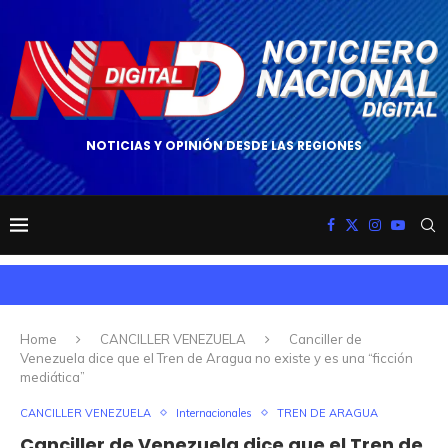
NOTICIAS Y OPINIÓN DESDE LAS REGIONES
Home
CANCILLER VENEZUELA
Canciller de
Venezuela dice que el Tren de Aragua no existe y es una “ficción
mediática”
CANCILLER VENEZUELA
Internacionales
TREN DE ARAGUA
Canciller de Venezuela dice que el Tren de