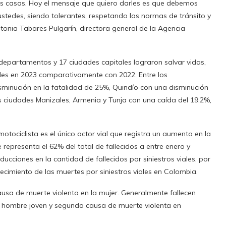
as casas. Hoy el mensaje que quiero darles es que debemos
ustedes, siendo tolerantes, respetando las normas de tránsito y
tonia Tabares Pulgarín, directora general de la Agencia
8 departamentos y 17 ciudades capitales lograron salvar vidas,
iales en 2023 comparativamente con 2022. Entre los
inución en la fatalidad de 25%, Quindío con una disminución
as ciudades Manizales, Armenia y Tunja con una caída del 19,2%,
tociclista es el único actor vial que registra un aumento en la
e representa el 62% del total de fallecidos a entre enero y
ucciones en la cantidad de fallecidos por siniestros viales, por
crecimiento de las muertes por siniestros viales en Colombia.
causa de muerte violenta en la mujer. Generalmente fallecen
 hombre joven y segunda causa de muerte violenta en