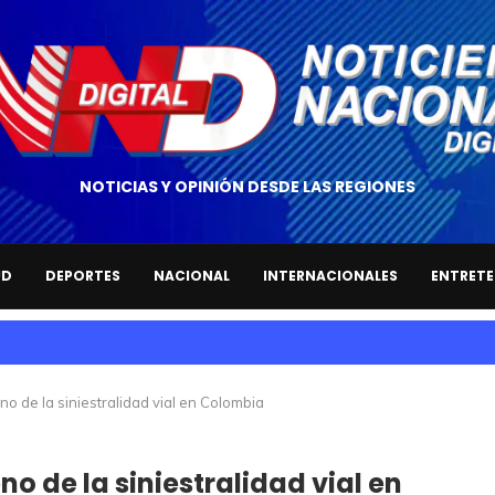
NOTICIAS Y OPINIÓN DESDE LAS REGIONES
UD
DEPORTES
NACIONAL
INTERNACIONALES
ENTRETE
o de la siniestralidad vial en Colombia
o de la siniestralidad vial en