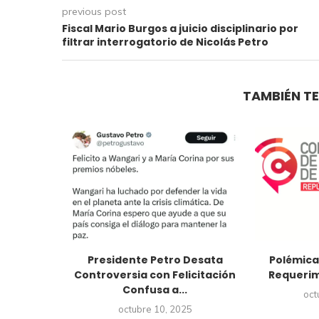
previous post
Fiscal Mario Burgos a juicio disciplinario por
filtrar interrogatorio de Nicolás Petro
TAMBIÉN TE
 podemos
Presidente Petro Desata
Polémica
Controversia con Felicitación
Requerimi
Confusa a...
024
oct
octubre 10, 2025