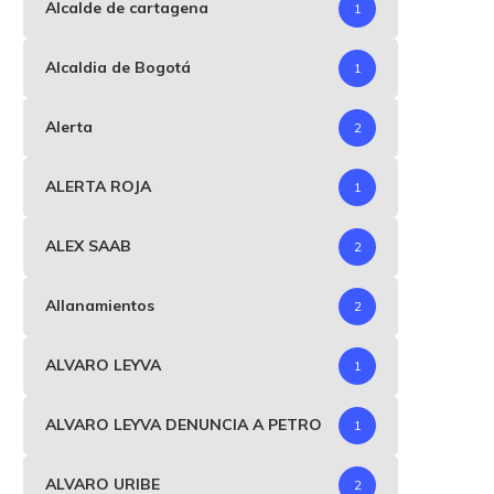
Alcalde de cartagena
1
Alcaldia de Bogotá
1
Alerta
2
ALERTA ROJA
1
ALEX SAAB
2
Allanamientos
2
ALVARO LEYVA
1
n nueva carta al Presidente
Escándalo de corrupci
ALVARO LEYVA DENUNCIA A PETRO
Petro, Alvaro Leyva...
sacude la elección de
1
Vladimir...
junio 4, 2025
abril 26, 2025
ALVARO URIBE
2