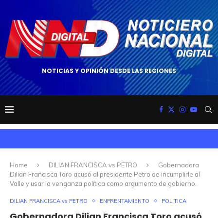
NOTICIAS Y OPINIÓN DESDE LAS REGIONES
Home
DILIAN FRANCISCA vs PETRO
Gobernadora
Dilian Francisca Toro acusó al presidente Petro de incumplirle al
Valle y usar la venganza política como argumento de gobierno.
DILIAN FRANCISCA vs PETRO
ENFRENTAMIENTO
POLITICA
Gobernadora Dilian Francisca Toro acusó