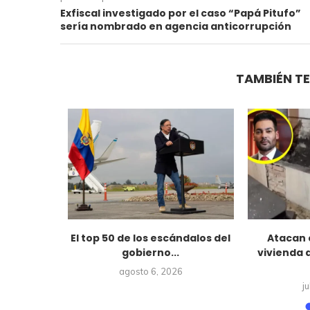
Exfiscal investigado por el caso “Papá Pitufo”
sería nombrado en agencia anticorrupción
TAMBIÉN TE
belardo de
El top 50 de los escándalos del
Atacan 
ia a...
gobierno...
vivienda 
6
agosto 6, 2026
j