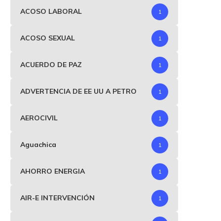
ACOSO LABORAL
1
ACOSO SEXUAL
1
ACUERDO DE PAZ
1
ADVERTENCIA DE EE UU A PETRO
1
AEROCIVIL
1
Aguachica
1
La Fifa abrió investigación
Reino Unido pide a la FIFA
AHORRO ENERGIA
1
ficial contra Argentina por...
investigue...
julio 17, 2026
julio 16, 2026
AIR-E INTERVENCIÓN
1