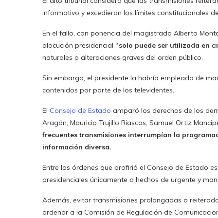
El alto tribunal consideró que las transmisiones reiter
informativo y excedieron los límites constitucionales de
En el fallo, con ponencia del magistrado Alberto Monta
alocución presidencial
“solo puede ser utilizada en c
naturales o alteraciones graves del orden público.
Sin embargo, el presidente la habría empleado de mane
contenidos por parte de los televidentes.
El
Consejo de Estado
amparó los derechos de los dema
Aragón, Mauricio Trujillo Riascos, Samuel Ortiz Manc
frecuentes transmisiones interrumpían la programaci
información diversa.
Entre las órdenes que profirió el Consejo de Estado es,
presidenciales únicamente a hechos de urgente y manif
Además, evitar transmisiones prolongadas o reiterada
ordenar a la Comisión de Regulación de Comunicacio