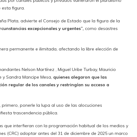
adas por canales públicos y privados vulneraron el pluralismo
 esta figura.
ña Plata, advierte el Consejo de Estado que la figura de la
ircunstancias excepcionales y urgentes”,
como desastres
ra permanente e ilimitada, afectando la libre elección de
ndantes Nelson Martínez , Miguel Uribe Turbay, Mauricio
ipe y Sandra Mancipe Mesa,
quienes alegaron que las
ón regular de los canales y restringían su acceso a
 primero, ponerle la lupa al uso de las alocuciones
iesta trascendencia pública.
s que interfieran con la programación habitual de los medios y
nes (CRC) adoptar antes del 31 de diciembre de 2025 un marco