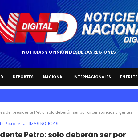
NOTICIAS Y OPINIÓN DESDE LAS REGIONES
UD
DEPORTES
NACIONAL
INTERNACIONALES
ENTRETE
nes del presidente Petro: solo deberán ser por circunstancias urgentes
te Petro
ULTIMAS NOTICIAS
dente Petro: solo deberán ser por