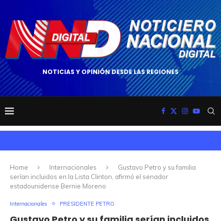
NOTICIAS Y OPINIÓN DESDE LAS REGIONES
Home
Internacionales
Gustavo Petro y su familia
serían incluidos en la Lista Clinton, afirmó el senador
estadounidense Bernie Moreno
Internacionales
PRESIDENTE PETRO
Gustavo Petro y su familia serían incluidos