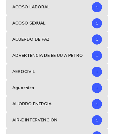
Petro, Alvaro Leyva...
sacude la elección de
ACOSO LABORAL
1
Vladimir...
junio 4, 2025
abril 26, 2025
ACOSO SEXUAL
1
ACUERDO DE PAZ
1
ADVERTENCIA DE EE UU A PETRO
1
AEROCIVIL
1
Aguachica
1
AHORRO ENERGIA
1
AIR-E INTERVENCIÓN
1