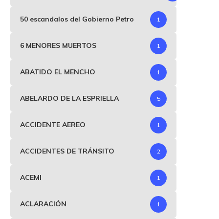
50 escandalos del Gobierno Petro
1
6 MENORES MUERTOS
1
ABATIDO EL MENCHO
1
ABELARDO DE LA ESPRIELLA
5
ACCIDENTE AEREO
1
ACCIDENTES DE TRÁNSITO
2
ACEMI
1
ACLARACIÓN
1
n nueva carta al Presidente
Escándalo de corrupci