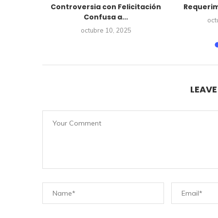
Controversia con Felicitación
Requerimi
Confusa a...
024
oct
octubre 10, 2025
LEAV