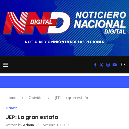
NOTICIAS Y OPINIÓN DESDE LAS REGIONES
Home
Opinión
JEP: La gran estafa
Opinión
JEP: La gran estafa
written by
Admin
octubre 10, 2025