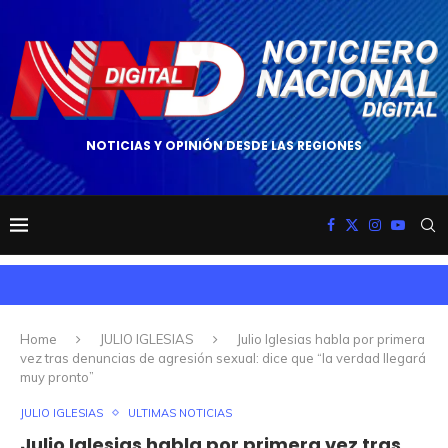
NOTICIAS Y OPINIÓN DESDE LAS REGIONES
Home
JULIO IGLESIAS
Julio Iglesias habla por primera
vez tras denuncias de agresión sexual: dice que “la verdad llegará
muy pronto”
JULIO IGLESIAS
ULTIMAS NOTICIAS
Julio Iglesias habla por primera vez tras