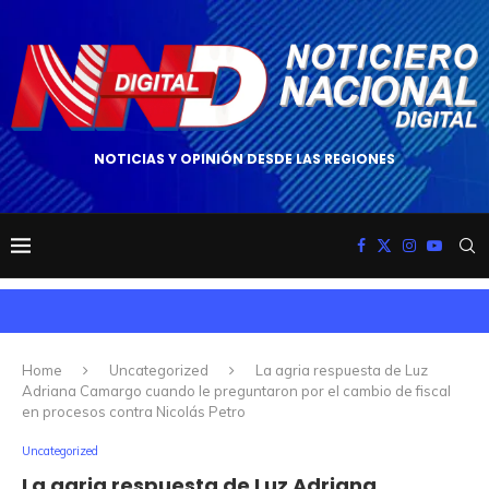
NOTICIAS Y OPINIÓN DESDE LAS REGIONES
Home
Uncategorized
La agria respuesta de Luz
Adriana Camargo cuando le preguntaron por el cambio de fiscal
en procesos contra Nicolás Petro
Uncategorized
La agria respuesta de Luz Adriana