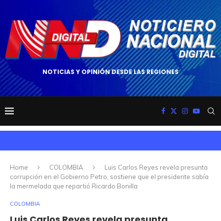
NOTICIAS Y OPINIÓN DESDE LAS REGIONES
Home
COLOMBIA
Luis Carlos Reyes revela presunta
corrupción en el Gobierno Petro, sostiene que el presidente sabía
la mermelada que repartió Ricardo Bonilla
COLOMBIA
Luis Carlos Reyes revela presunta