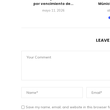
arlos...
por vencimiento de...
Múnich
26
mayo 11, 2026
ab
LEAV
Save my name, email, and website in this browser f