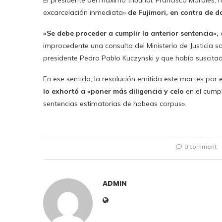
El presidente del máximo tribunal, Francisco Morales,
excarcelación inmediata»
de Fujimori, en contra de d
«Se debe proceder a cumplir la anterior sentencia»,
improcedente una consulta del Ministerio de Justicia s
presidente Pedro Pablo Kuczynski y que había suscitado
En ese sentido, la resolución emitida este martes po
lo exhortó a «poner más diligencia y celo
en el cumpl
sentencias estimatorias de habeas corpus».
0 comment
ADMIN