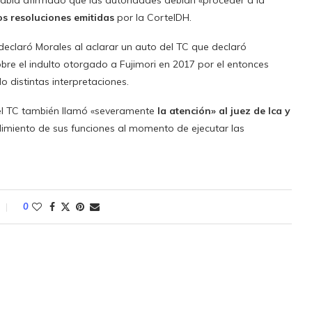
 había afirmado que las autoridades debían «proceder a la
os resoluciones emitidas
por la CorteIDH.
declaró Morales al aclarar un auto del TC que declaró
obre el indulto otorgado a Fujimori en 2017 por el entonces
 distintas interpretaciones.
r el TC también llamó «severamente
la atención» al juez de Ica y
imiento de sus funciones al momento de ejecutar las
0