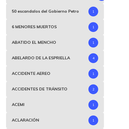
50 escandalos del Gobierno Petro
1
6 MENORES MUERTOS
1
ABATIDO EL MENCHO
1
ABELARDO DE LA ESPRIELLA
4
ACCIDENTE AEREO
1
ACCIDENTES DE TRÁNSITO
2
ACEMI
1
ACLARACIÓN
1
onald Trump anuncia alto el
Irán responde al bloqu