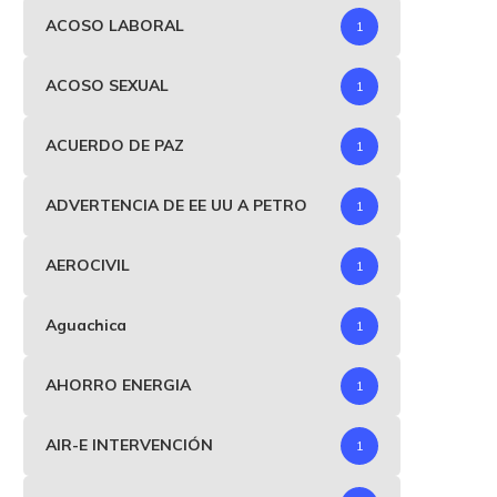
fuego de 10...
marítimo anunciado por EE
ACOSO LABORAL
1
abril 16, 2026
abril 13, 2026
ACOSO SEXUAL
1
ACUERDO DE PAZ
1
ADVERTENCIA DE EE UU A PETRO
1
AEROCIVIL
1
Aguachica
1
AHORRO ENERGIA
1
AIR-E INTERVENCIÓN
1