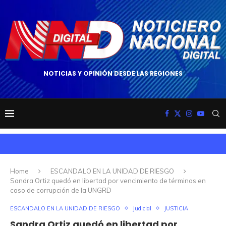
NOTICIAS Y OPINIÓN DESDE LAS REGIONES
Home
ESCANDALO EN LA UNIDAD DE RIESGO
Sandra Ortiz quedó en libertad por vencimiento de términos en
caso de corrupción de la UNGRD
ESCANDALO EN LA UNIDAD DE RIESGO
Judicial
JUSTICIA
Sandra Ortiz quedó en libertad por