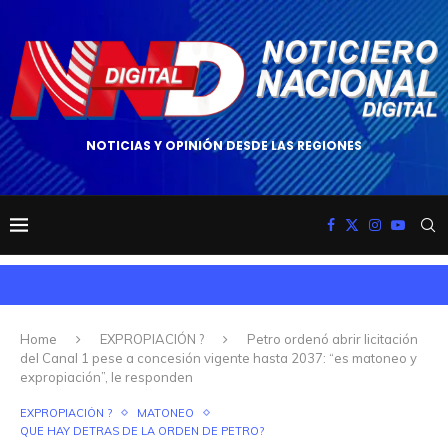
NOTICIAS Y OPINIÓN DESDE LAS REGIONES
Home
EXPROPIACIÓN ?
Petro ordenó abrir licitación
del Canal 1 pese a concesión vigente hasta 2037: “es matoneo y
expropiación”, le responden
EXPROPIACIÓN ?
MATONEO
QUE HAY DETRAS DE LA ORDEN DE PETRO?