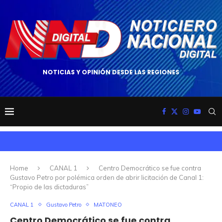
NOTICIAS Y OPINIÓN DESDE LAS REGIONES
Home
CANAL 1
Centro Democrático se fue contra
Gustavo Petro por polémica orden de abrir licitación de Canal 1:
“Propio de las dictaduras”
CANAL 1
Gustavo Petro
MATONEO
Centro Democrático se fue contra