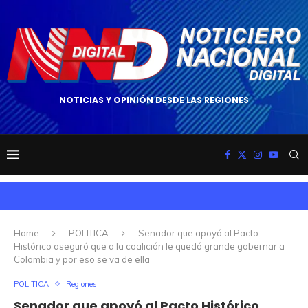
NOTICIAS Y OPINIÓN DESDE LAS REGIONES
Home
POLITICA
Senador que apoyó al Pacto
Histórico aseguró que a la coalición le quedó grande gobernar a
Colombia y por eso se va de ella
POLITICA
Regiones
Senador que apoyó al Pacto Histórico