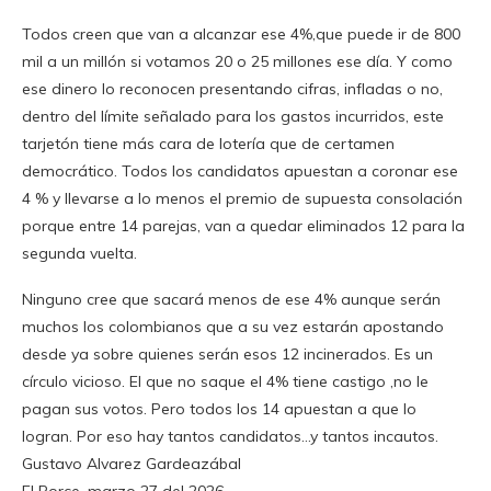
Todos creen que van a alcanzar ese 4%,que puede ir de 800
mil a un millón si votamos 20 o 25 millones ese día. Y como
ese dinero lo reconocen presentando cifras, infladas o no,
dentro del límite señalado para los gastos incurridos, este
tarjetón tiene más cara de lotería que de certamen
democrático. Todos los candidatos apuestan a coronar ese
4 % y llevarse a lo menos el premio de supuesta consolación
porque entre 14 parejas, van a quedar eliminados 12 para la
segunda vuelta.
Ninguno cree que sacará menos de ese 4% aunque serán
muchos los colombianos que a su vez estarán apostando
desde ya sobre quienes serán esos 12 incinerados. Es un
círculo vicioso. El que no saque el 4% tiene castigo ,no le
pagan sus votos. Pero todos los 14 apuestan a que lo
logran. Por eso hay tantos candidatos…y tantos incautos.
Gustavo Alvarez Gardeazábal
El Porce, marzo 27 del 2026