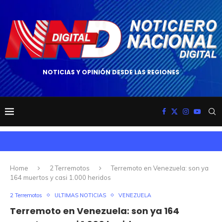
NOTICIAS Y OPINIÓN DESDE LAS REGIONES
Home
2 Terremotos
Terremoto en Venezuela: son ya
164 muertos y casi 1.000 heridos
2 Terremotos
ULTIMAS NOTICIAS
VENEZUELA
Terremoto en Venezuela: son ya 164