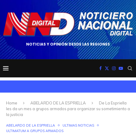
NOTICIAS Y OPINIÓN DESDE LAS REGIONES
Home
ABELARDO DE LA ESPRIELLA
De La Espriella
les da un mes a grupos armados para organizar su sometimiento a
la justicia
ABELARDO DE LA ESPRIELLA
ULTIMAS NOTICIAS
ULTIMATUM A GRUPOS ARMADOS