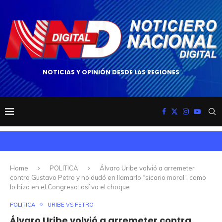
NOTICIAS Y OPINIÓN DESDE LAS REGIONES
Home
POLITICA
Álvaro Uribe volvió a arremeter
contra Gustavo Petro y no dudó en llamarlo “sicario moral”, como
lo hizo en el Congreso: así va el choque
POLITICA
URIBE VS PETRO
Álvaro Uribe volvió a arremeter contra