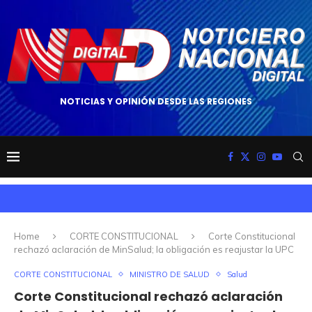
NOTICIAS Y OPINIÓN DESDE LAS REGIONES
Home
CORTE CONSTITUCIONAL
Corte Constitucional
rechazó aclaración de MinSalud; la obligación es reajustar la UPC
CORTE CONSTITUCIONAL
MINISTRO DE SALUD
Salud
Corte Constitucional rechazó aclaración