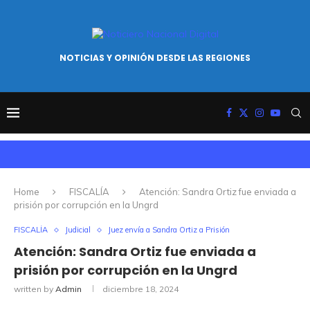
NOTICIAS Y OPINIÓN DESDE LAS REGIONES
Home
FISCALÍA
Atención: Sandra Ortiz fue enviada a
prisión por corrupción en la Ungrd
FISCALÍA
Judicial
Juez envía a Sandra Ortiz a Prisión
Atención: Sandra Ortiz fue enviada a
prisión por corrupción en la Ungrd
written by
Admin
diciembre 18, 2024