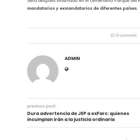
Será después inhumado en el cementerio Parque del R
mandatarios y exmandatarios de diferentes países.
0 comment
ADMIN
previous post
Dura advertencia de JEP a exFarc: quienes
incumplan irán a la justicia ordinaria